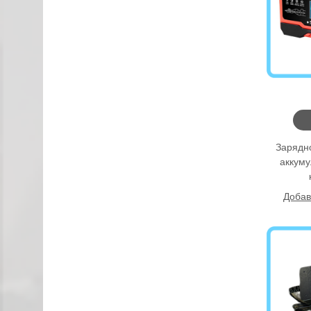
Зарядн
аккуму
Добав