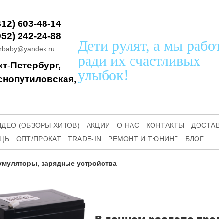
812) 603-48-14
952) 242-24-88
Дети рулят, а мы рабо
orbaby@yandex.ru
ради их счастливых
т-Петербург, 
улыбок!
снопутиловская, 
ИДЕО (ОБЗОРЫ ХИТОВ)
АКЦИИ
О НАС
КОНТАКТЫ
ДОСТА
ЩЬ
ОПТ/ПРОКАТ
TRADE-IN
РЕМОНТ И ТЮНИНГ
БЛОГ
умуляторы, зарядные устройства
В данном разделе пре