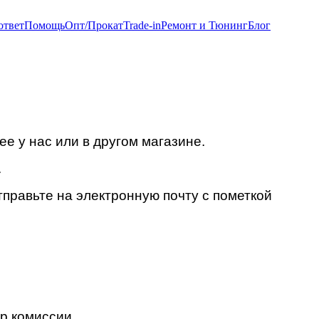
ответ
Помощь
Опт/Прокат
Trade-in
Ремонт и Тюнинг
Блог
е у нас или в другом магазине.
.
правьте на электронную почту с пометкой
р комиссии.