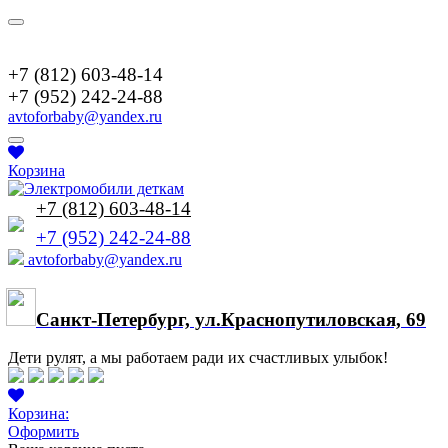
+7(952)2422488
+7 (812) 603-48-14
+7 (952) 242-24-88
avtoforbaby@yandex.ru
Корзина
+7 (812) 603-48-14
+7 (952) 242-24-88
avtoforbaby@yandex.ru
Cанкт-Петербург, ул.Краснопутиловская, 69
Дети рулят, а мы работаем ради их счастливых улыбок!
Корзина:
Оформить