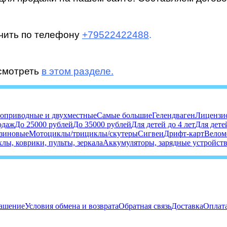
чить по телефону
+79522422488
.
осмотреть
в этом разделе.
оприводные и двухместные
Самые большие
Гелендваген
Лицензи
одаж
До 25000 рублей
До 35000 рублей
Для детей до 4 лет
Для детей
зиновые
Мотоциклы/трициклы/скутеры
Сигвеи
Дрифт-карт
Велом
хлы, коврики, пульты, зеркала
Аккумуляторы, зарядные устройст
лашение
Условия обмена и возврата
Обратная связь
Доставка
Оплат