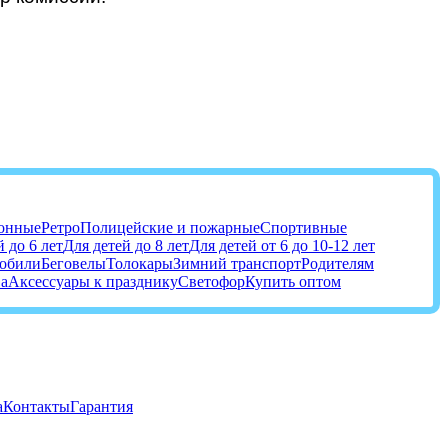
онные
Ретро
Полицейские и пожарные
Спортивные
 до 6 лет
Для детей до 8 лет
Для детей от 6 до 10-12 лет
обили
Беговелы
Толокары
Зимний транспорт
Родителям
ва
Аксессуары к празднику
Светофор
Купить оптом
а
Контакты
Гарантия