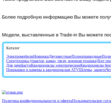
Более подробную информацию Вы можете полу
Модели, выставленные в Trade-in Вы можете п
Каталог
Электромобили
Новинки
Двухместные
Полноприводные
Полн
Спецтехника (трактор, камаз, тягач, военная техника)
Хит пр
Для дачи
Багги
Квадроциклы электрические
Квадроциклы бен
Покрышки и камеры к квадроциклам ATV
Шлемы, защита
Че
Политика конфиденциальности и оферта
Пользовательское сог
+7 (812) 603-48-14