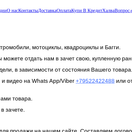
ции
О нас
Контакты
Доставка
Оплата
Купи В Кредит
Халва
Вопрос-
тромобили, мотоциклы, квадроциклы и Багги.
 можете отдать нам в зачет свою, купленную ране
ели, в зависимости от состояния Вашего товара
и видео на Whats App/Viber
+79522422488
или от
нами товара.
в зачете.
для продажи на нашем сайте. Составляем догово