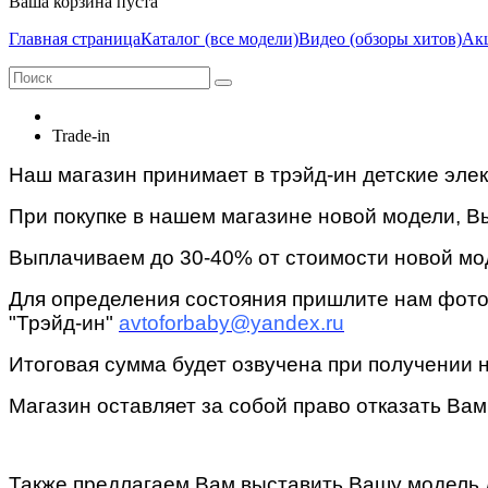
Ваша корзина пуста
Главная страница
Каталог (все модели)
Видео (обзоры хитов)
Ак
Trade-in
Наш магазин принимает в трэйд-ин детские элек
При покупке в нашем магазине новой модели, Вы
Выплачиваем до 30-40% от стоимости новой мод
Для определения состояния пришлите нам фото 
"Трэйд-ин"
avtoforbaby@yandex.ru
Итоговая сумма будет озвучена при получении 
Магазин оставляет за собой право отказать Вам 
Также предлагаем Вам выставить Вашу модель 