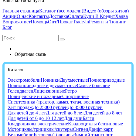
Ваша корзина пуста
Главная страница
Каталог (все модели)
Видео (обзоры хитов)
Акции
О нас
Контакты
Доставка
Оплата
Купи В Кредит
Халва
Вопрос-ответ
Помощь
Опт/Прокат
Trade-in
Ремонт и Тюнинг
Блог
Обратная связь
Каталог
Электромобили
Новинки
Двухместные
Полноприводные
Полноприводные и двухместные
Самые большие
Гелендваген
Лицензионные
Ретро
Полицейские и пожарные
Спортивные
Спецтехника (трактор, камаз, тягач, военная техника)
Хит продаж
До 25000 рублей
До 35000 рублей
Для детей до 4 лет
Для детей до 6 лет
Для детей до 8 лет
Для детей от 6 до 10-12 лет
Для дачи
Багги
Квадроциклы электрические
Квадроциклы бензиновые
Мотоциклы/трициклы/скутеры
Сигвеи
Дрифт-карт
Веломобили
Беговелы
Толокары
Зимний транспорт