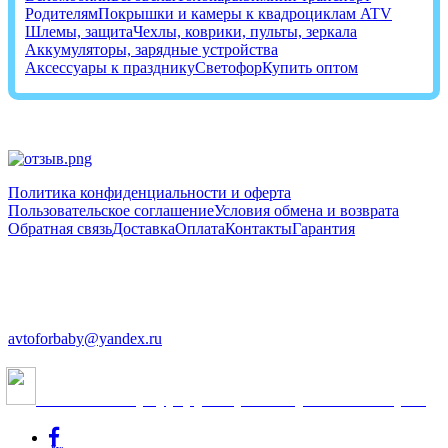
Родителям
Покрышки и камеры к квадроциклам ATV
Шлемы, защита
Чехлы, коврики, пульты, зеркала
Аккумуляторы, зарядные устройства
Аксессуары к празднику
Светофор
Купить оптом
Политика конфиденциальности и оферта
Пользовательское соглашение
Условия обмена и возврата
Обратная связь
Доставка
Оплата
Контакты
Гарантия
+7 (812) 603-48-14
+7 (952) 242-24-88
avtoforbaby@yandex.ru
Cанкт-Петербург, ул.Краснопутиловская, 69