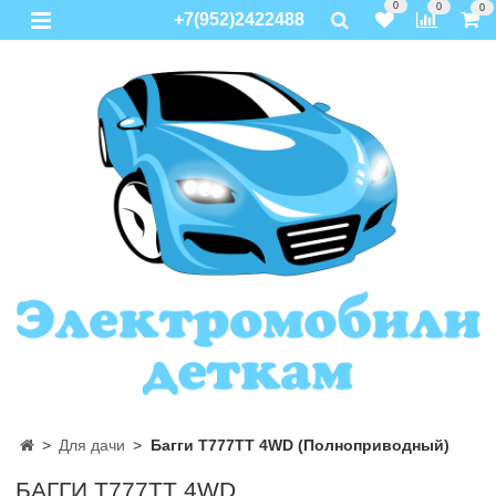
0
0
0
+7(952)2422488
Для дачи
Багги T777TT 4WD (Полноприводный)
БАГГИ T777TT 4WD