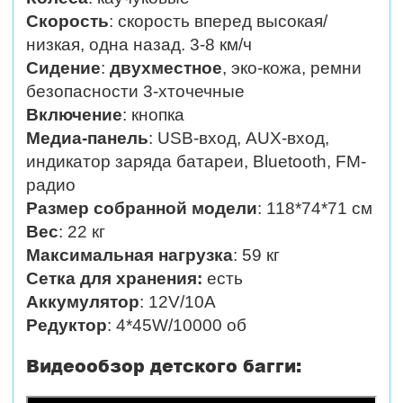
Скорость
: скорость вперед высокая/
низкая, одна назад. 3-8 км/ч
Сидение
:
двухместное
, эко-кожа, ремни
безопасности 3-хточечные
Включение
: кнопка
Медиа-панель
:
USB-вход, AUX-вход,
индикатор заряда батареи, Bluetooth, FM-
радио
Размер собранной модели
:
118*74*71
см
Вес
: 22 кг
Максимальная нагрузка
: 59 кг
Сетка для хранения:
есть
Аккумулятор
: 12V/10A
Редуктор
: 4*45W/10000 об
Видеообзор детского багги: