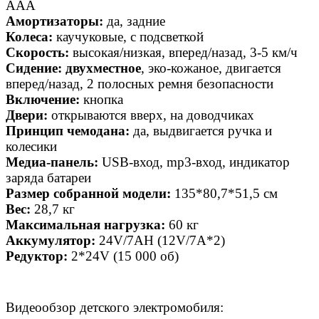
AAA
Амортизаторы:
да, задние
Колеса:
каучуковые, с подсветкой
Скорость:
высокая/низкая, вперед/назад, 3-5 км/ч
Сидение:
двухместное
, эко-кожаное, двигается
вперед/назад, 2 полосных ремня безопасности
Включение:
кнопка
Двери:
открываются вверх, на доводчиках
Принцип чемодана:
да, выдвигается ручка и
колесики
Медиа-панель:
USB-вход, mp3-вход, индикатор
заряда батареи
Размер собранной модели:
135*80,7*51,5 см
Вес:
28,7 кг
Максимальная нагрузка:
60 кг
Аккумулятор:
24V/7АН (12V/7A*2)
Редуктор:
2*24V (15 000 об)
Видеообзор детского электромобиля: