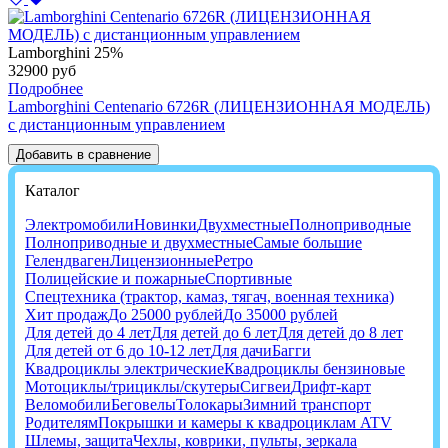
Lamborghini
25%
32900 руб
Подробнее
Lamborghini Centenario 6726R (ЛИЦЕНЗИОННАЯ МОДЕЛЬ)
с дистанционным управлением
Добавить в сравнение
Каталог
Электромобили
Новинки
Двухместные
Полноприводные
Полноприводные и двухместные
Самые большие
Гелендваген
Лицензионные
Ретро
Полицейские и пожарные
Спортивные
Спецтехника (трактор, камаз, тягач, военная техника)
Хит продаж
До 25000 рублей
До 35000 рублей
Для детей до 4 лет
Для детей до 6 лет
Для детей до 8 лет
Для детей от 6 до 10-12 лет
Для дачи
Багги
Квадроциклы электрические
Квадроциклы бензиновые
Мотоциклы/трициклы/скутеры
Сигвеи
Дрифт-карт
Веломобили
Беговелы
Толокары
Зимний транспорт
Родителям
Покрышки и камеры к квадроциклам ATV
Шлемы, защита
Чехлы, коврики, пульты, зеркала