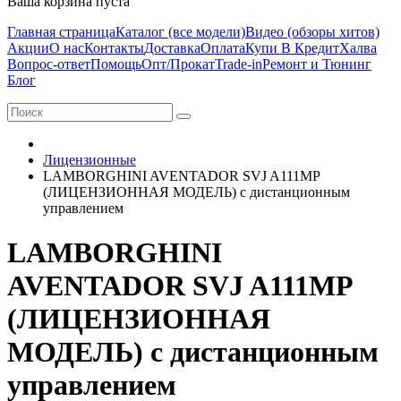
Ваша корзина пуста
Главная страница
Каталог (все модели)
Видео (обзоры хитов)
Акции
О нас
Контакты
Доставка
Оплата
Купи В Кредит
Халва
Вопрос-ответ
Помощь
Опт/Прокат
Trade-in
Ремонт и Тюнинг
Блог
Лицензионные
LAMBORGHINI AVENTADOR SVJ A111MP
(ЛИЦЕНЗИОННАЯ МОДЕЛЬ) с дистанционным
управлением
LAMBORGHINI
AVENTADOR SVJ A111MP
(ЛИЦЕНЗИОННАЯ
МОДЕЛЬ) с дистанционным
управлением