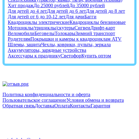
Хит продаж
До 25000 рублей
До 35000 рублей
Для детей до 4 лет
Для детей до 6 лет
Для детей до 8 лет
Для детей от 6 до 10-12 лет
Для дачи
Багги
Квадроциклы электрические
Квадроциклы бензиновые
Мотоциклы/трициклы/скутеры
Сигвеи
Дрифт-карт
Веломобили
Беговелы
Толокары
Зимний транспорт
Родителям
Покрышки и камеры к квадроциклам ATV
Шлемы, защита
Чехлы, коврики, пульты, зеркала
Аккумуляторы, зарядные устройства
Аксессуары к празднику
Светофор
Купить оптом
Политика конфиденциальности и оферта
Пользовательское соглашение
Условия обмена и возврата
Обратная связь
Доставка
Оплата
Контакты
Гарантия
+7 (812) 603-48-14
+7 (952) 242-24-88