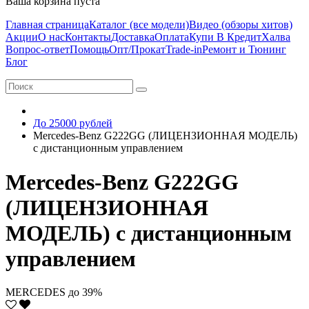
Ваша корзина пуста
Главная страница
Каталог (все модели)
Видео (обзоры хитов)
Акции
О нас
Контакты
Доставка
Оплата
Купи В Кредит
Халва
Вопрос-ответ
Помощь
Опт/Прокат
Trade-in
Ремонт и Тюнинг
Блог
До 25000 рублей
Mercedes-Benz G222GG (ЛИЦЕНЗИОННАЯ МОДЕЛЬ)
с дистанционным управлением
Mercedes-Benz G222GG
(ЛИЦЕНЗИОННАЯ
МОДЕЛЬ) с дистанционным
управлением
MERCEDES
до 39%