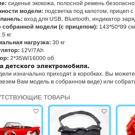
е:
сиденье экокожа, полосной ремень безопасно
нности модели
:
подсветка под капотом, прицеп с
панель:
вход для USB, B
luetooth
,
индикатор заря
 собранной модели (с прицепом):
143*50*89 см
.5 кг
альная нагрузка:
30 кг
лятор:
12V/7Ah
ор:
2*35W/16000 об
а детского электромобиля.
дели изначально приходят в коробках. Вы можете
везем Вам модель в собранном виде) или собрат
УТСТВУЮЩИЕ ТОВАРЫ