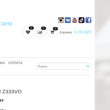
таем
0
0
0
0.00 руб
Корзина:
ВКА
ОПЛАТА
 Z333VO
ет