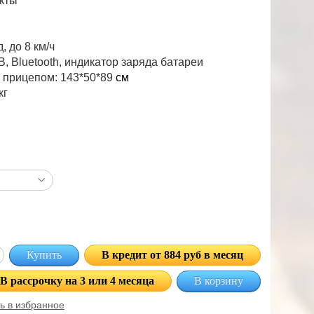
кты
, до 8 км/ч
, Bluetooth, индикатор заряда батареи
 прицепом: 1
43*50*89
см
кг
Купить
В кредит от 884 руб в месяц
В рассрочку на 3 или 4 месяца
В корзину
ь в избранное