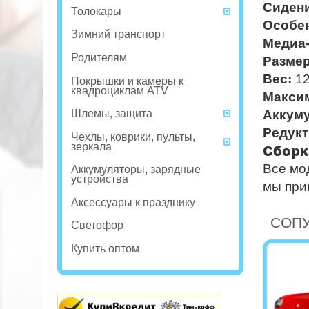
Сидени
Толокары
Особе
Зимний транспорт
Медиа-
Родителям
Размер
Вес:
12
Покрышки и камеры к
квадроциклам ATV
Максим
Шлемы, защита
Аккуму
Редукт
Чехлы, коврики, пульты,
зеркала
Сборк
Все мо
Аккумуляторы, зарядные
устройства
мы при
Аксессуары к празднику
СОП
Светофор
Купить оптом