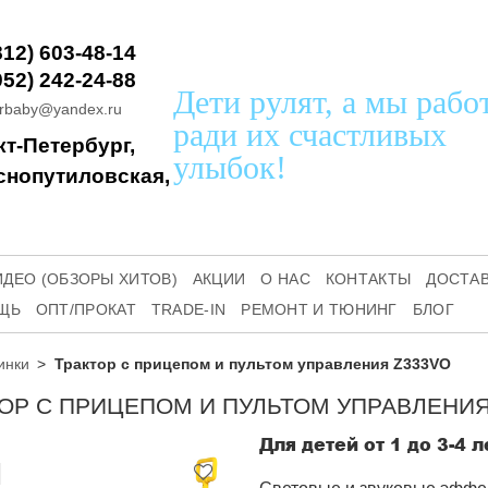
812) 603-48-14
952) 242-24-88
Дети рулят, а мы рабо
orbaby@yandex.ru
ради их счастливых
т-Петербург, 
улыбок!
снопутиловская, 
ИДЕО (ОБЗОРЫ ХИТОВ)
АКЦИИ
О НАС
КОНТАКТЫ
ДОСТА
ЩЬ
ОПТ/ПРОКАТ
TRADE-IN
РЕМОНТ И ТЮНИНГ
БЛОГ
инки
Трактор с прицепом и пультом управления Z333VO
ОР С ПРИЦЕПОМ И ПУЛЬТОМ УПРАВЛЕНИЯ
Для детей от 1 до 3-4 л