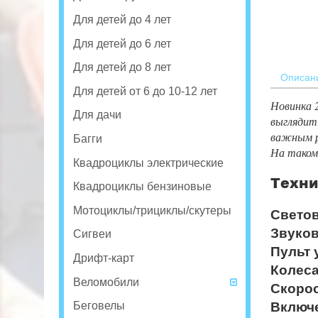
Для детей до 4 лет
Для детей до 6 лет
Для детей до 8 лет
Описан
Для детей от 6 до 10-12 лет
Новинка 
Для дачи
выглядит
важным р
Багги
На таком
Квадроциклы электрические
Техни
Квадроциклы бензиновые
Мотоциклы/трициклы/скутеры
Свето
Звуко
Сигвеи
Пульт 
Дрифт-карт
Колеса
Веломобили
Скорос
Беговелы
Включ