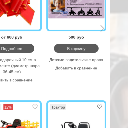
от 600 руб
500 руб
Подробнее
В корзину
подарочный 10 см в
Детские водительские права
Детск
менте (диаметр шара
р
Добавить в сравнение
36-45 см)
Доб
вить в сравнение
р
12%
Трактор
Тракто