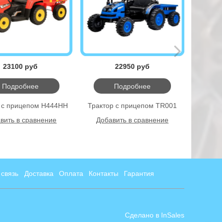
23100 руб
22950 руб
Подробнее
Подробнее
 с прицепом H444HH
Трактор с прицепом TR001
Экскава
вить в сравнение
Добавить в сравнение
Доб
 связь
Доставка
Оплата
Контакты
Гарантия
Сделано в InSales