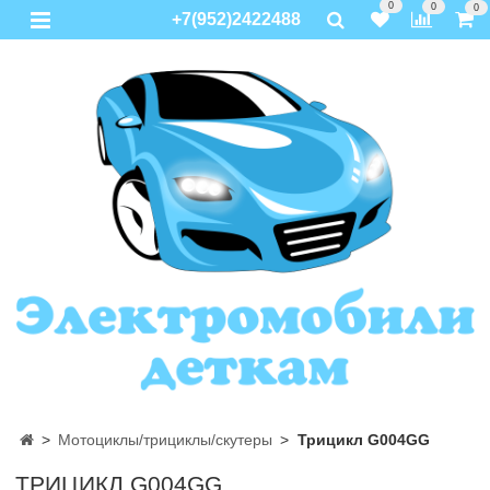
0
0
0
+7(952)2422488
Мотоциклы/трициклы/скутеры
Трицикл G004GG
ТРИЦИКЛ G004GG