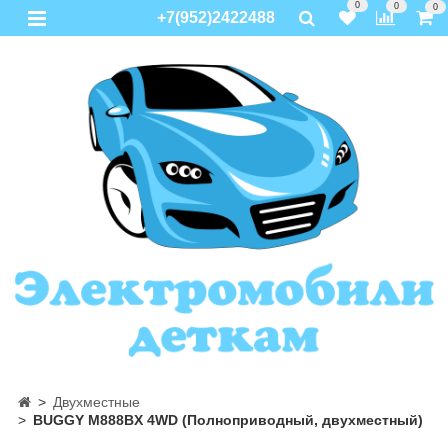
0
0
0
+7(952)2422488
Двухместные
BUGGY M888BX 4WD (Полноприводный, двухместный)