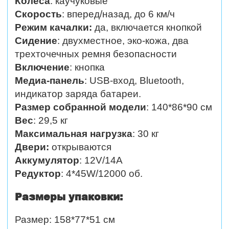
Колеса
: каучуковые
Скорость
:
вперед/назад, до 6 км/ч
Режим качалки:
да, включается кнопкой
Сидение
: двухместное, эко-кожа, два
трехточечных ремня безопасности
Включение
: кнопка
Медиа-панель
: USB-вход, Bluetooth,
индикатор заряда батареи.
Размер собранной модели
: 140*86*90 см
Вес
: 29,5 кг
Максимальная нагрузка
: 30 кг
Двери:
открываются
Аккумулятор
: 12V/14А
Редуктор
: 4*45W/12000 об.
Размеры упаковки:
Размер: 158*77*51 см