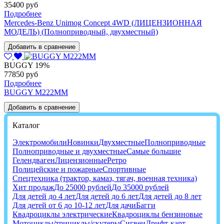
35400 руб
Подробнее
Mercedes-Benz Unimog Concept 4WD (ЛИЦЕНЗИОННАЯ
МОДЕЛЬ) (Полноприводный, двухместный)
Добавить в сравнение
BUGGY
19%
77850 руб
Подробнее
BUGGY M222MM
Добавить в сравнение
Каталог
Электромобили
Новинки
Двухместные
Полноприводные
Полноприводные и двухместные
Самые большие
Гелендваген
Лицензионные
Ретро
Полицейские и пожарные
Спортивные
Спецтехника (трактор, камаз, тягач, военная техника)
Хит продаж
До 25000 рублей
До 35000 рублей
Для детей до 4 лет
Для детей до 6 лет
Для детей до 8 лет
Для детей от 6 до 10-12 лет
Для дачи
Багги
Квадроциклы электрические
Квадроциклы бензиновые
Мотоциклы/трициклы/скутеры
Сигвеи
Дрифт-карт