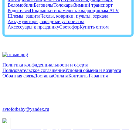
Веломобили
Беговелы
Толокары
Зимний транспорт
Родителям
Покрышки и камеры к квадроциклам ATV
Шлемы, защита
Чехлы, коврики, пульты, зеркала
Аккумуляторы, зарядные устройства
Аксессуары к празднику
Светофор
Купить оптом
Политика конфиденциальности и оферта
Пользовательское соглашение
Условия обмена и возврата
Обратная связь
Доставка
Оплата
Контакты
Гарантия
+7 (812) 603-48-14
+7 (952) 242-24-88
avtoforbaby@yandex.ru
Cанкт-Петербург, ул.Краснопутиловская, 69