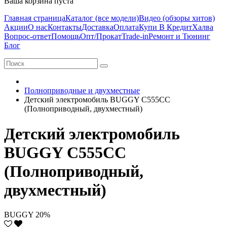
Ваша корзина пуста
Главная страница
Каталог (все модели)
Видео (обзоры хитов)
Акции
О нас
Контакты
Доставка
Оплата
Купи В Кредит
Халва
Вопрос-ответ
Помощь
Опт/Прокат
Trade-in
Ремонт и Тюнинг
Блог
Полноприводные и двухместные
Детский электромобиль BUGGY C555CC
(Полноприводный, двухместный)
Детский электромобиль
BUGGY C555CC
(Полноприводный,
двухместный)
BUGGY
20%