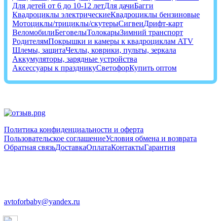
Для детей от 6 до 10-12 лет
Для дачи
Багги
Квадроциклы электрические
Квадроциклы бензиновые
Мотоциклы/трициклы/скутеры
Сигвеи
Дрифт-карт
Веломобили
Беговелы
Толокары
Зимний транспорт
Родителям
Покрышки и камеры к квадроциклам ATV
Шлемы, защита
Чехлы, коврики, пульты, зеркала
Аккумуляторы, зарядные устройства
Аксессуары к празднику
Светофор
Купить оптом
Политика конфиденциальности и оферта
Пользовательское соглашение
Условия обмена и возврата
Обратная связь
Доставка
Оплата
Контакты
Гарантия
+7 (812) 603-48-14
+7 (952) 242-24-88
avtoforbaby@yandex.ru