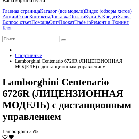
Ваша корзина пуста
Главная страница
Каталог (все модели)
Видео (обзоры хитов)
Акции
О нас
Контакты
Доставка
Оплата
Купи В Кредит
Халва
Вопрос-ответ
Помощь
Опт/Прокат
Trade-in
Ремонт и Тюнинг
Блог
Спортивные
Lamborghini Centenario 6726R (ЛИЦЕНЗИОННАЯ
МОДЕЛЬ) с дистанционным управлением
Lamborghini Centenario
6726R (ЛИЦЕНЗИОННАЯ
МОДЕЛЬ) с дистанционным
управлением
Lamborghini
25%