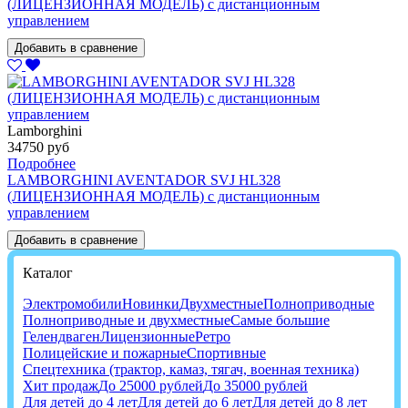
(ЛИЦЕНЗИОННАЯ МОДЕЛЬ) с дистанционным
управлением
Добавить в сравнение
Lamborghini
34750 руб
Подробнее
LAMBORGHINI AVENTADOR SVJ HL328
(ЛИЦЕНЗИОННАЯ МОДЕЛЬ) с дистанционным
управлением
Добавить в сравнение
Каталог
Электромобили
Новинки
Двухместные
Полноприводные
Полноприводные и двухместные
Самые большие
Гелендваген
Лицензионные
Ретро
Полицейские и пожарные
Спортивные
Спецтехника (трактор, камаз, тягач, военная техника)
Хит продаж
До 25000 рублей
До 35000 рублей
Для детей до 4 лет
Для детей до 6 лет
Для детей до 8 лет