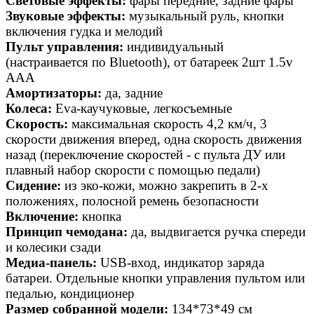
Световые эффекты:
фары передние, задние фары
Звуковые эффекты:
музыкальный руль, кнопки
включения гудка и мелодий
Пульт управления:
индивидуальный
(настраивается по Bluetooth), от батареек 2шт 1.5v
AAA
Амортизаторы:
да, задние
Колеса:
Eva-каучуковые, легкосъемные
Скорость:
максимальная скорость 4,2 км/ч, 3
скорости движения вперед, одна скорость движения
назад (переключение скоростей - с пульта ДУ или
плавный набор скорости с помощью педали)
Сидение:
из эко-кожи, можно закрепить в 2-х
положениях, полосной ремень безопасности
Включение:
кнопка
Принцип чемодана:
да, выдвигается ручка спереди
и колесики сзади
Медиа-панель:
USB-вход, индикатор заряда
батареи. Отдельные кнопки управления пультом или
педалью, кондиционер
Размер собранной модели:
134*73*49 см