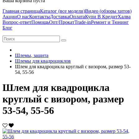
Ваша корзина пуста
Главная страница
Каталог (все модели)
Видео (обзоры хитов)
Акции
О нас
Контакты
Доставка
Оплата
Купи В Кредит
Халва
Вопрос-ответ
Помощь
Опт/Прокат
Trade-in
Ремонт и Тюнинг
Блог
Шлемы, защита
Шлемы для квадроциклов
Шлем для квадроцикла круглый с визором, размер 53-
54, 55-56
Шлем для квадроцикла
круглый с визором, размер
53-54, 55-56