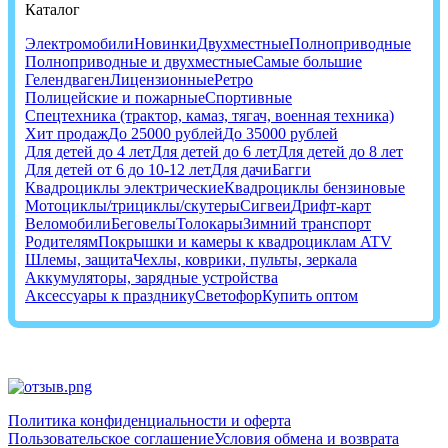
Каталог
Электромобили
Новинки
Двухместные
Полноприводные
Полноприводные и двухместные
Самые большие
Гелендваген
Лицензионные
Ретро
Полицейские и пожарные
Спортивные
Спецтехника (трактор, камаз, тягач, военная техника)
Хит продаж
До 25000 рублей
До 35000 рублей
Для детей до 4 лет
Для детей до 6 лет
Для детей до 8 лет
Для детей от 6 до 10-12 лет
Для дачи
Багги
Квадроциклы электрические
Квадроциклы бензиновые
Мотоциклы/трициклы/скутеры
Сигвеи
Дрифт-карт
Веломобили
Беговелы
Толокары
Зимний транспорт
Родителям
Покрышки и камеры к квадроциклам ATV
Шлемы, защита
Чехлы, коврики, пульты, зеркала
Аккумуляторы, зарядные устройства
Аксессуары к празднику
Светофор
Купить оптом
Политика конфиденциальности и оферта
Пользовательское соглашение
Условия обмена и возврата