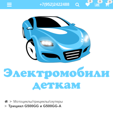
0
0
0
+7(952)2422488
Мотоциклы/трициклы/скутеры
Трицикл G500GG и G500GG-A