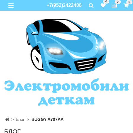
0
0
0
+7(952)2422488
Блог
BUGGY A707AA
БЛОГ