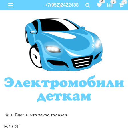
0
0
0
+7(952)2422488
Блог
что такое толокар
БЛОГ