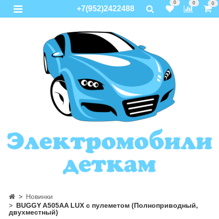
0
0
0
+7(952)2422488
Новинки
BUGGY A505AA LUX с пулеметом (Полноприводный,
двухместный)