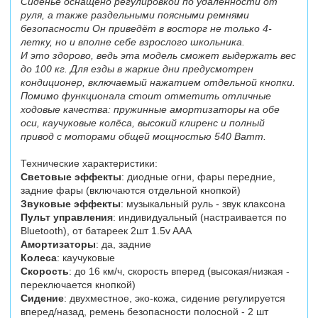
Сиденье оснащено регулировкой по удалённости от
руля, а также раздельными поясными ремнями
безопасности Он приведёт в восторг не только 4-
летку, но и вполне себе взрослого школьника.
И это здорово, ведь эта модель сможет выдержать вес
до 100 кг. Для езды в жаркие дни предусмотрен
кондиционер, включаемый нажатием отдельной кнопки.
Помимо функционала стоит отметить отличные
ходовые качества: пружинные амортизаторы на обе
оси, каучуковые колёса, высокий клиренс и полный
привод с моторами общей мощностью 540 Ватт.
Технические характеристики:
Световые эффекты
: диодные огни, фары передние,
задние фары (включаются отдельной кнопкой)
Звуковые эффекты
: музыкальный руль - звук клаксона
Пульт управления
: индивидуальный (настраивается по
Bluetooth), от батареек 2шт 1.5v AAA
Амортизаторы
: да, задние
Колеса
: каучуковые
Скорость
: до 16 км/ч, скорость вперед (высокая/низкая -
переключается кнопкой)
Сидение
: двухместное, эко-кожа, сидение регулируется
вперед/назад, ремень безопасности полосной - 2 шт