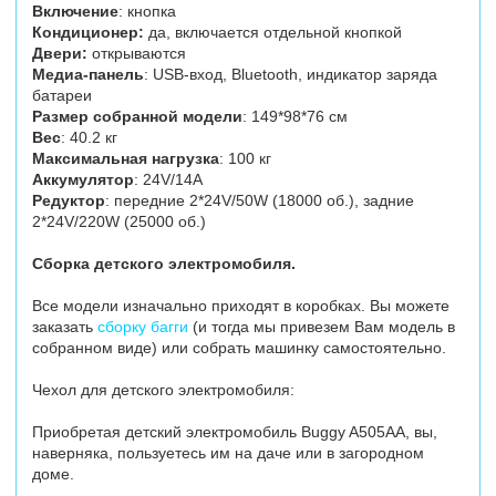
Включение
: кнопка
Кондиционер:
да, включается отдельной кнопкой
Двери:
открываются
Медиа-панель
: USB-вход, Bluetooth, индикатор заряда
батареи
Размер собранной модели
: 149*98*76 см
Вес
: 40.2 кг
Максимальная нагрузка
: 100 кг
Аккумулятор
: 24V/14А
Редуктор
: передние 2*24V/50W (18000 об.), задние
2*24V/220W (25000 об.)
Сборка детского электромобиля.
Все модели изначально приходят в коробках. Вы можете
заказать
сборку багги
(и тогда мы привезем Вам модель в
собранном виде) или собрать машинку самостоятельно.
Чехол для детского электромобиля:
Приобретая детский электромобиль Buggy A505AA, вы,
наверняка, пользуетесь им на даче или в загородном
доме.